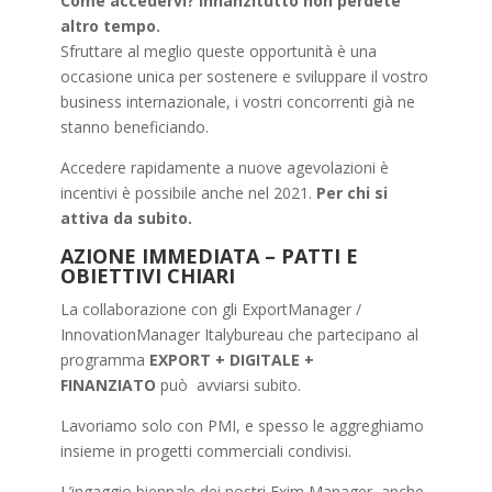
Come accedervi? Innanzitutto non perdete
altro tempo.
Sfruttare al meglio queste opportunità è una
occasione unica per sostenere e sviluppare il vostro
business internazionale, i vostri concorrenti già ne
stanno beneficiando.
Accedere rapidamente a nuove agevolazioni è
incentivi è possibile anche nel 2021.
Per chi si
attiva da subito.
AZIONE IMMEDIATA – PATTI E
OBIETTIVI CHIARI
La collaborazione con gli ExportManager /
InnovationManager Italybureau che partecipano al
programma
EXPORT + DIGITALE +
FINANZIATO
può avviarsi subito.
Lavoriamo solo con PMI, e spesso le aggreghiamo
insieme in progetti commerciali condivisi.
L’ingaggio biennale dei nostri Exim Manager, anche