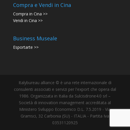
Compra e Vendi in Cina
Compra in Cina >>
Vendi in Cina >>
Business Museale
Esportarte >>
Italybureau alliance © è una rete internazionale di
consulenti associati e servizi per l'export che opera dal
1986. Organizzata in Italia da Sulcisdrone4.0 srl –
Società di innovation management accreditata al
Ministero Sviluppo Economico D.L. 7.5.2019 - Via
Gramsci, 32 Carbonia (SU) - ITALIA - Partita Iva
03531120925