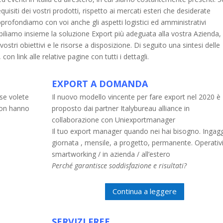
equisiti dei vostri prodotti, rispetto ai mercati esteri che desiderate
profondiamo con voi anche gli aspetti logistici ed amministrativi
biliamo insieme la soluzione Export più adeguata alla vostra Azienda,
ostri obiettivi e le risorse a disposizione. Di seguito una sintesi delle
con link alle relative pagine con tutti i dettagli.
EXPORT A DOMANDA
se volete
Il nuovo modello vincente per fare export nel 2020 è
 non hanno
proposto dai partner Italybureau alliance in
collaborazione con Uniexportmanager
Il tuo export manager quando nei hai bisogno. Ingag
giornata , mensile, a progetto, permanente. Operativi
smartworking / in azienda / all’estero
Perché garantisce soddisfazione e risultati?
Continua a leggere
SERVIZI FREE