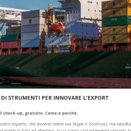
X DI STRUMENTI PER INNOVARE L’EXPORT
il check-up, gratuito. Come e perché.
il nostro esperto, che avviene online (via Skype o Zoom.us), ma talvolta
ed eventi in Italia ed all’estero, in cui siamo costantemente presenti. 