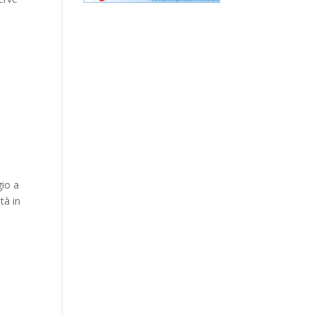
gio a
tà in