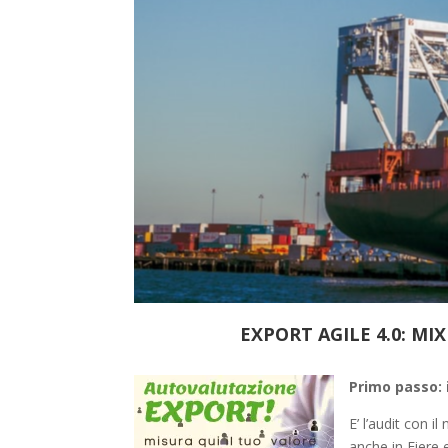
EXPORT AGILE 4.0: MI
Primo passo: 
E’ l’audit con 
anche in Fiere 