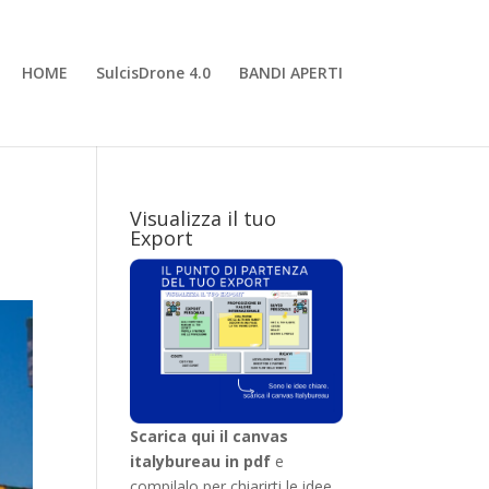
HOME
SulcisDrone 4.0
BANDI APERTI
Visualizza il tuo
Export
Scarica qui il canvas
italybureau in pdf
e
compilalo per chiarirti le idee